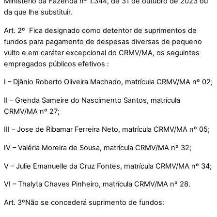
Ministério da Fazenda nº 1.344, de 31 de outubro de 2023 ou
da que lhe substituir.
Art. 2º Fica designado como detentor de suprimentos de
fundos para pagamento de despesas diversas de pequeno
vulto e em caráter excepcional do CRMV/MA, os seguintes
empregados públicos efetivos :
I – Djânio Roberto Oliveira Machado, matrícula CRMV/MA nº 02;
II –
Grenda Sameire do Nascimento Santos, matrícula
CRMV/MA nº 27
;
III – Jose de Ribamar Ferreira Neto, matrícula CRMV/MA nº 05;
IV – Valéria Moreira de Sousa,
matrícula CRMV/MA nº
32;
V – Julie Emanuelle da Cruz Fontes,
matrícula CRMV/MA nº
34;
VI – Thalyta Chaves Pinheiro,
matrícula CRMV/MA nº
28.
Art. 3º
Não se concederá suprimento de fundos: