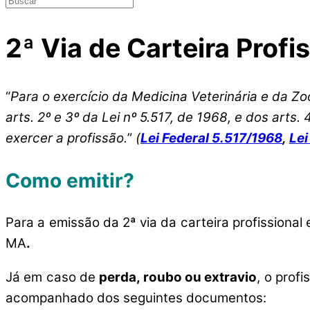
2ª Via de Carteira Profi
“
Para o exercício da Medicina Veterinária e da Zo
arts. 2º e 3º da Lei nº 5.517, de 1968, e dos arts
exercer a profissão.
”
(
Lei Federal 5.517/1968
,
Lei
Como emitir?
Para a emissão da 2ª via da carteira profissiona
MA
.
Já em caso de
perda, roubo ou extravio
, o prof
acompanhado dos seguintes documentos: