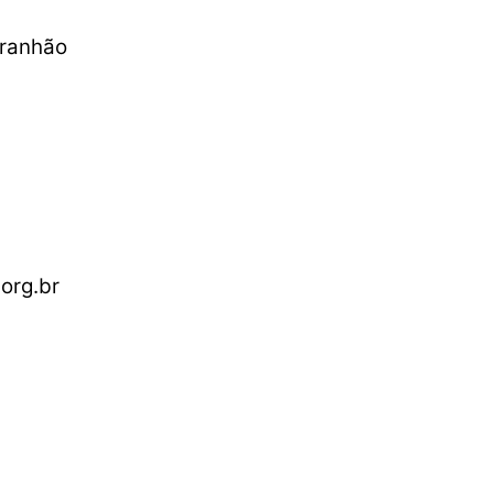
aranhão
org.br