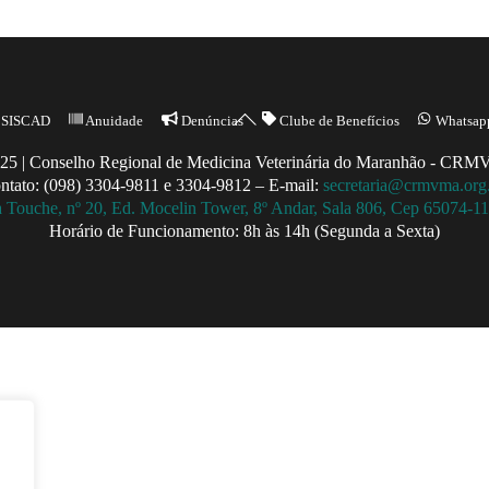
Back
SISCAD
Anuidade
Denúncias
Clube de Benefícios
Whatsap
To
25 | Conselho Regional de Medicina Veterinária do Maranhão - CR
Top
ntato: (098) 3304-9811 e 3304-9812 – E-mail:
secretaria@crmvma.org
a Touche, nº 20, Ed. Mocelin Tower, 8º Andar, Sala 806, Cep 65074-
Horário de Funcionamento: 8h às 14h (Segunda a Sexta)