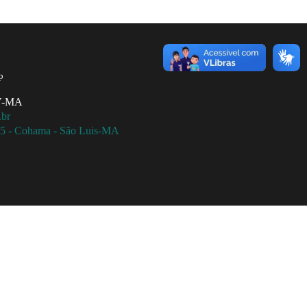
p
MV-MA
.br
115 - Cohama - São Luis-MA