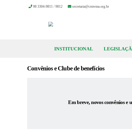
98 3304-9811 / 9812
secretaria@crmvma.org.br
Skip
to
content
INSTITUCIONAL
LEGISLAÇ
Convênios e Clube de benefícios
Em breve, novos convênios e u