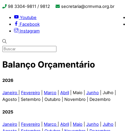
98 3304-9811 / 9812
secretaria@crmvma.org.br
Youtube
Facebook
Instagram
Balanço Orçamentário
2026
Janeiro
|
Fevereiro
|
Março
|
Abril
| Maio |
Junho
| Julho |
Agosto | Setembro | Outubro | Novembro | Dezembro
2025
Janeiro
|
Fevereiro
|
Março
|
Abril
|
Maio
|
Junho
|
Julho
|
Agosto
|
Setembro
|
Outubro
|
Novembro
|
Dezembro