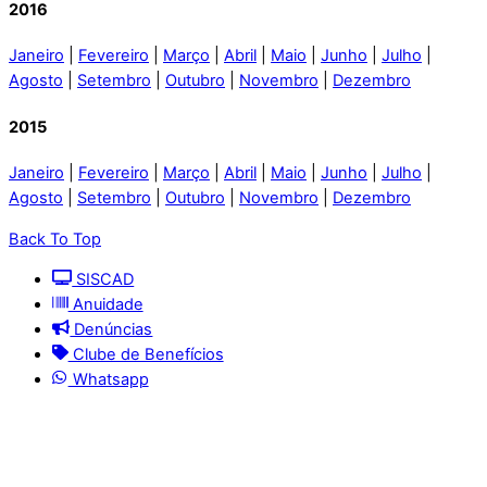
2016
Janeiro
|
Fevereiro
|
Março
|
Abril
|
Maio
|
Junho
|
Julho
|
Agosto
|
Setembro
|
Outubro
|
Novembro
|
Dezembro
2015
Janeiro
|
Fevereiro
|
Março
|
Abril
|
Maio
|
Junho
|
Julho
|
Agosto
|
Setembro
|
Outubro
|
Novembro
|
Dezembro
Back To Top
SISCAD
Anuidade
Denúncias
Clube de Benefícios
Whatsapp
© 2025 | Conselho Regional de Medicina Veterinária
do Maranhão - CRMV-MA