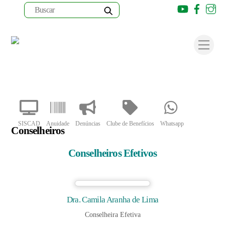
Youtube
Faceb
I
Skip
to
Men
content
SISCAD
Anuidade
Denúncias
Clube de Benefícios
Whatsapp
Conselheiros
Conselheiros Efetivos
Dra. Camila Aranha de Lima
Conselheira Efetiva