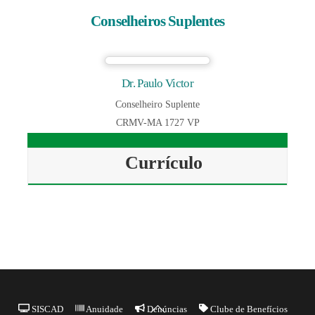
Conselheiros Suplentes
Dr. Paulo Victor
Conselheiro Suplente
CRMV-MA 1727 VP
Currículo
Back
SISCAD
Anuidade
Denúncias
Clube de Benefícios