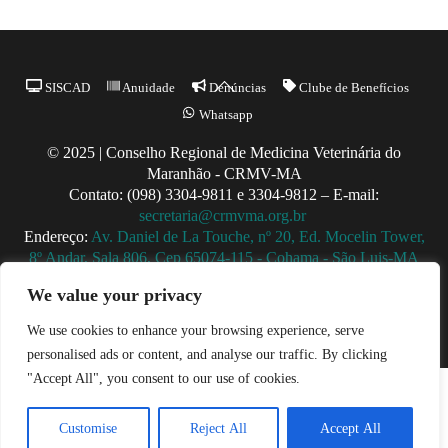
Back
SISCAD
Anuidade
Denúncias
Clube de Benefícios
To
Whatsapp
Top
© 2025 | Conselho Regional de Medicina Veterinária do
Maranhão - CRMV-MA
Contato: (098) 3304-9811 e 3304-9812 – E-mail:
secretaria@crmvma.org.br
Endereço:
Av. Daniel de La Touche, nº 20, Ed. Mocelin Tower,
8º Andar, Sala 806, Cep 65074-115 - Cohama - São Luis-MA
Horário de Funcionamento: 8h às 14h (Segunda a Sexta)
We value your privacy
We use cookies to enhance your browsing experience, serve
personalised ads or content, and analyse our traffic. By clicking
"Accept All", you consent to our use of cookies.
Customise
Reject All
Accept All