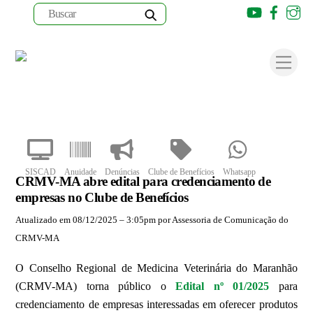
Youtube
Faceb
I
Skip
to
Men
content
SISCAD
Anuidade
Denúncias
Clube de Benefícios
Whatsapp
CRMV-MA abre edital para credenciamento de
empresas no Clube de Benefícios
Atualizado em 08/12/2025 – 3:05pm por Assessoria de Comunicação do
CRMV-MA
O Conselho Regional de Medicina Veterinária do Maranhão
(CRMV-MA) torna público o
Edital nº 01/2025
para
credenciamento de empresas interessadas em oferecer produtos