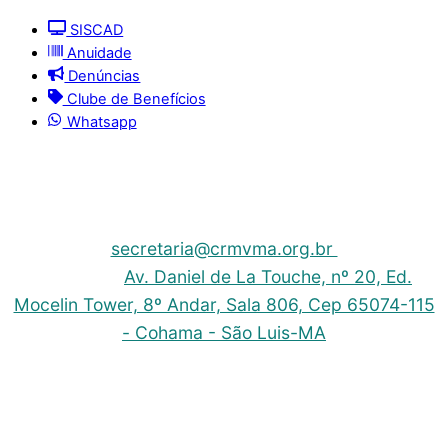
SISCAD
Anuidade
Denúncias
Clube de Benefícios
Whatsapp
© 2025 | Conselho Regional de Medicina Veterinária
do Maranhão - CRMV-MA
Contato: (098) 3304-9811 e 3304-9812 – E-mail:
secretaria@crmvma.org.br
Endereço:
Av. Daniel de La Touche, nº 20, Ed.
Mocelin Tower, 8º Andar, Sala 806, Cep 65074-115
- Cohama - São Luis-MA
Horário de Funcionamento: 8h às 14h (Segunda a
Sexta)