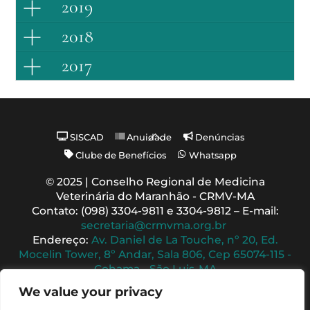
2019
2018
2017
Back
SISCAD
Anuidade
Denúncias
To
Clube de Benefícios
Whatsapp
Top
© 2025 | Conselho Regional de Medicina
Veterinária do Maranhão - CRMV-MA
Contato: (098) 3304-9811 e 3304-9812 – E-mail:
secretaria@crmvma.org.br
Endereço:
Av. Daniel de La Touche, nº 20, Ed.
Mocelin Tower, 8º Andar, Sala 806, Cep 65074-115 -
Cohama - São Luis-MA
Horário de Funcionamento: 8h às 14h (Segunda a
We value your privacy
Sexta)