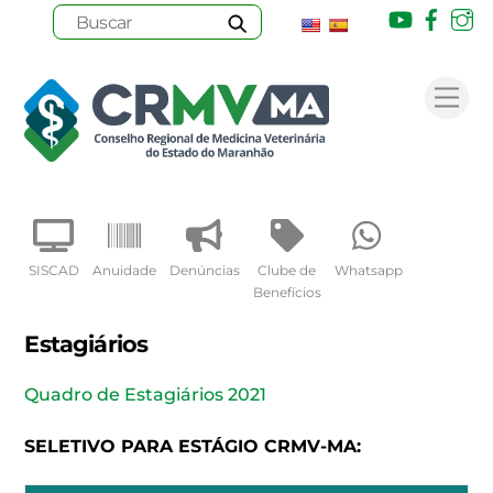
Youtube
Face
I
Skip
to
Me
content
SISCAD
Anuidade
Denúncias
Clube de
Whatsapp
Benefícios
Estagiários
Quadro de Estagiários 2021
SELETIVO PARA ESTÁGIO CRMV-MA: