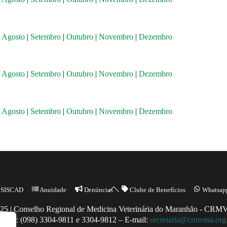
|
Agosto
|
Setembro
|
Outubro
|
Novembro
|
Dezembro
|
Agosto
|
Setembro
|
Outubro
|
Novembro
|
Dezembro
|
Agosto
|
Setembro
|
Outubro
|
Novembro
|
Dezembro
Back
SISCAD
Anuidade
Denúncias
Clube de Benefícios
Whatsap
To
25 | Conselho Regional de Medicina Veterinária do Maranhão - CR
Top
ntato: (098) 3304-9811 e 3304-9812 – E-mail:
secretaria@crmvma.org