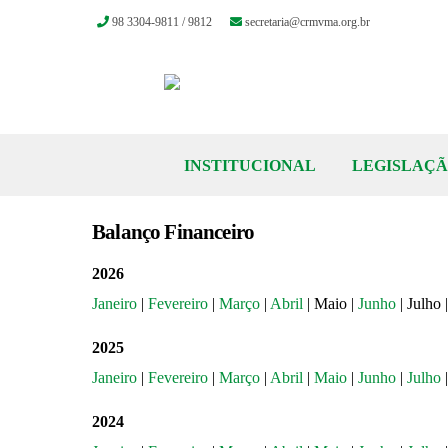
98 3304-9811 / 9812
secretaria@crmvma.org.br
Skip
to
content
INSTITUCIONAL
LEGISLAÇ
Balanço Financeiro
2026
Janeiro
|
Fevereiro
|
Março
|
Abril
| Maio |
Junho
| Julho
2025
Janeiro
|
Fevereiro
|
Março
|
Abril
|
Maio
|
Junho
|
Julho
2024