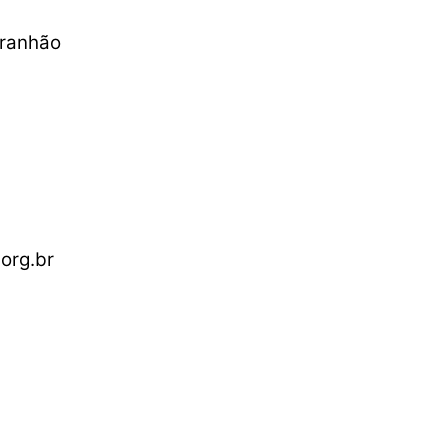
aranhão
org.br