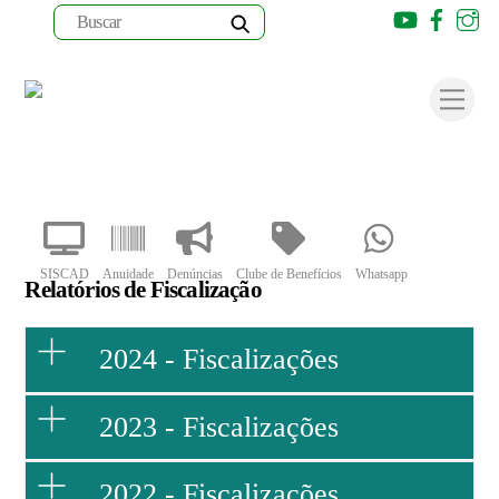
Youtube
Faceb
I
Skip
to
Men
content
SISCAD
Anuidade
Denúncias
Clube de Benefícios
Whatsapp
Relatórios de Fiscalização
2024 - Fiscalizações
2023 - Fiscalizações
2022 - Fiscalizações