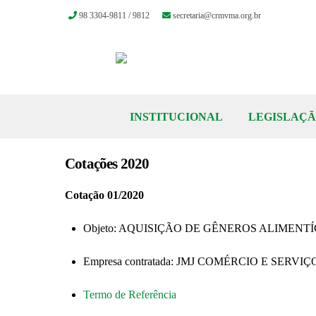
98 3304-9811 / 9812
secretaria@crmvma.org.br
Skip
to
content
INSTITUCIONAL
LEGISLAÇ
Cotações 2020
Cotação 01/2020
Objeto: AQUISIÇÃO DE GÊNEROS ALIMENTÍ
Empresa contratada: JMJ COMÉRCIO E SERVIÇ
Termo de Referência