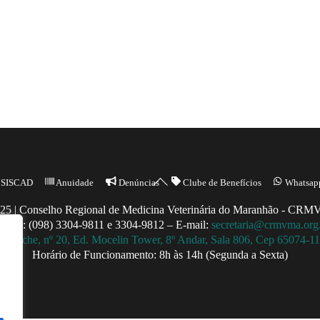
Back
SISCAD
Anuidade
Denúncias
Clube de Benefícios
Whatsap
To
25 | Conselho Regional de Medicina Veterinária do Maranhão - CR
Top
ntato: (098) 3304-9811 e 3304-9812 – E-mail:
secretaria@crmvma.org
a Touche, nº 20, Ed. Mocelin Tower, 8º Andar, Sala 806, Cep 65074-
Horário de Funcionamento: 8h às 14h (Segunda a Sexta)