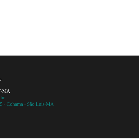
p
MV-MA
.br
115 - Cohama - São Luis-MA