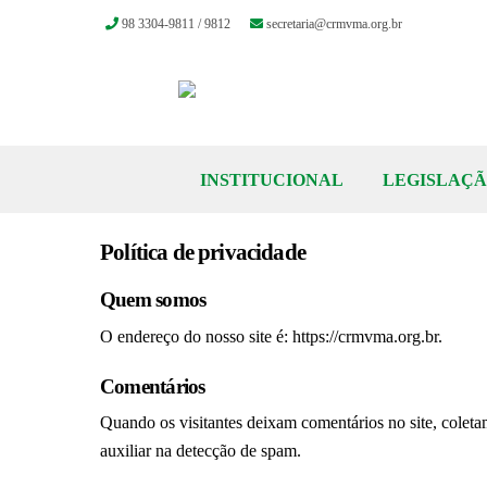
98 3304-9811 / 9812
secretaria@crmvma.org.br
Skip
to
content
INSTITUCIONAL
LEGISLAÇ
Política de privacidade
Quem somos
O endereço do nosso site é: https://crmvma.org.br.
Comentários
Quando os visitantes deixam comentários no site, colet
auxiliar na detecção de spam.