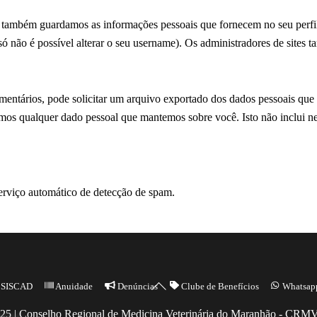
), também guardamos as informações pessoais que fornecem no seu perfil
ó não é possível alterar o seu username). Os administradores de sites 
comentários, pode solicitar um arquivo exportado dos dados pessoais qu
mos qualquer dado pessoal que mantemos sobre você. Isto não inclui 
erviço automático de detecção de spam.
Back
SISCAD
Anuidade
Denúncias
Clube de Benefícios
Whatsap
To
25 | Conselho Regional de Medicina Veterinária do Maranhão - CR