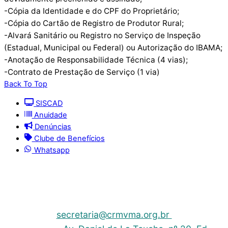
-Cópia da Identidade e do CPF do Proprietário;
-Cópia do Cartão de Registro de Produtor Rural;
-Alvará Sanitário ou Registro no Serviço de Inspeção
(Estadual, Municipal ou Federal) ou Autorização do IBAMA;
-Anotação de Responsabilidade Técnica (4 vias);
-Contrato de Prestação de Serviço (1 via)
Back To Top
SISCAD
Anuidade
Denúncias
Clube de Benefícios
Whatsapp
© 2025 | Conselho Regional de Medicina Veterinária
do Maranhão - CRMV-MA
Contato: (098) 3304-9811 e 3304-9812 – E-mail:
secretaria@crmvma.org.br