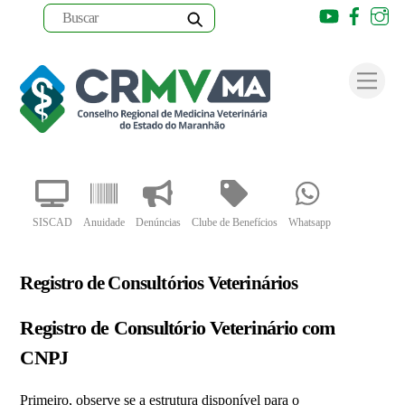
Youtube
Faceb
I
Skip
to
Men
content
SISCAD
Anuidade
Denúncias
Clube de Benefícios
Whatsapp
Registro de Consultórios Veterinários
Registro de Consultório Veterinário com
CNPJ
Primeiro, observe se a estrutura disponível para o