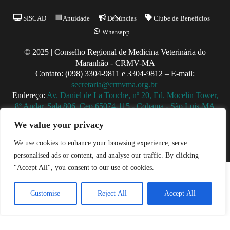
Back
SISCAD
Anuidade
Denúncias
Clube de Benefícios
To
Whatsapp
Top
© 2025 | Conselho Regional de Medicina Veterinária do
Maranhão - CRMV-MA
Contato: (098) 3304-9811 e 3304-9812 – E-mail:
secretaria@crmvma.org.br
Endereço:
Av. Daniel de La Touche, nº 20, Ed. Mocelin Tower,
8º Andar, Sala 806, Cep 65074-115 - Cohama - São Luis-MA
Horário de Funcionamento: 8h às 14h (Segunda a Sexta)
We value your privacy
We use cookies to enhance your browsing experience, serve
personalised ads or content, and analyse our traffic. By clicking
"Accept All", you consent to our use of cookies.
Customise
Reject All
Accept All