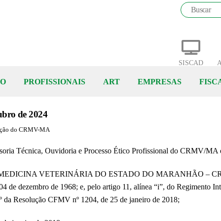
SISCAD
A
ÃO
PROFISSIONAIS
ART
EMPRESAS
FISC
ro de 2024
icação do CRMV-MA
essoria Técnica, Ouvidoria e Processo Ético Profissional do CRMV/MA e
INA VETERINÁRIA DO ESTADO DO MARANHÃO – CRMV-MA, no 
de 04 de dezembro de 1968; e, pelo artigo 11, alínea “i”, do Regimento
2º da Resolução CFMV nº 1204, de 25 de janeiro de 2018;