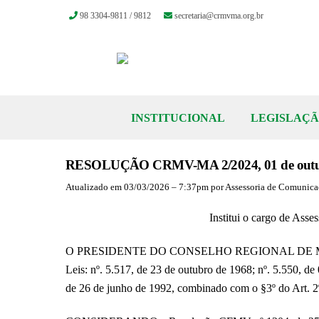
98 3304-9811 / 9812
secretaria@crmvma.org.br
Skip
to
content
INSTITUCIONAL
LEGISLAÇ
RESOLUÇÃO CRMV-MA 2/2024, 01 de outub
Atualizado em 03/03/2026 – 7:37pm por Assessoria de Comun
Institui o cargo de Ass
O PRESIDENTE DO CONSELHO REGIONAL DE MEDIC
Leis: nº. 5.517, de 23 de outubro de 1968; nº. 5.550, 
de 26 de junho de 1992, combinado com o §3º do Art. 