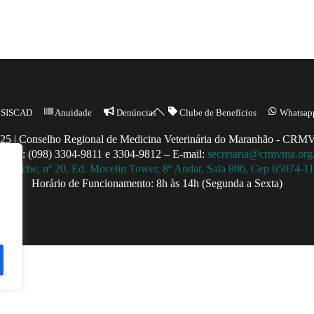
Back
SISCAD
Anuidade
Denúncias
Clube de Benefícios
Whatsap
To
25 | Conselho Regional de Medicina Veterinária do Maranhão - CR
Top
ntato: (098) 3304-9811 e 3304-9812 – E-mail:
secretaria@crmvma.org
a Touche, nº 20, Ed. Mocelin Tower, 8º Andar, Sala 806, Cep 65074-
Horário de Funcionamento: 8h às 14h (Segunda a Sexta)