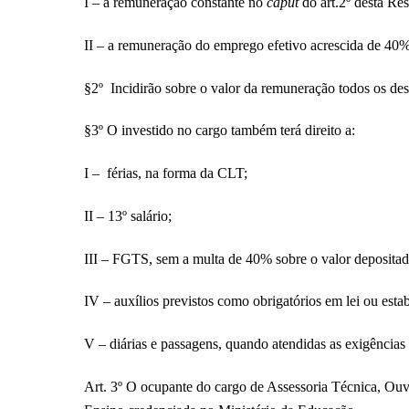
I – a remuneração constante no
caput
do art.2º desta Re
II – a remuneração do emprego efetivo acrescida de 40% 
§2º Incidirão sobre o valor da remuneração todos os des
§3º O investido no cargo também terá direito a:
I – férias, na forma da CLT;
II – 13º salário;
III – FGTS, sem a multa de 40% sobre o valor depositad
IV – auxílios previstos como obrigatórios em lei ou e
V – diárias e passagens, quando atendidas as exigênci
Art. 3º O ocupante do cargo de Assessoria Técnica, Ouv