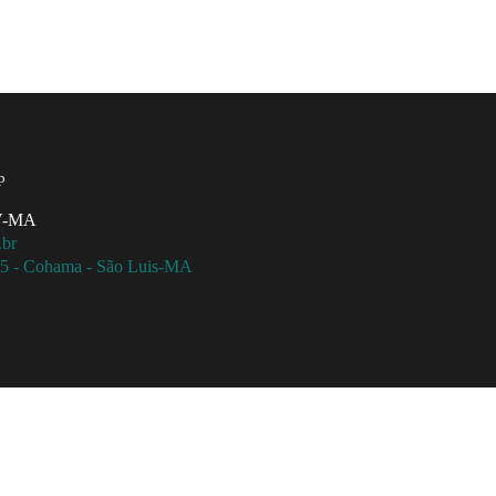
p
MV-MA
.br
115 - Cohama - São Luis-MA