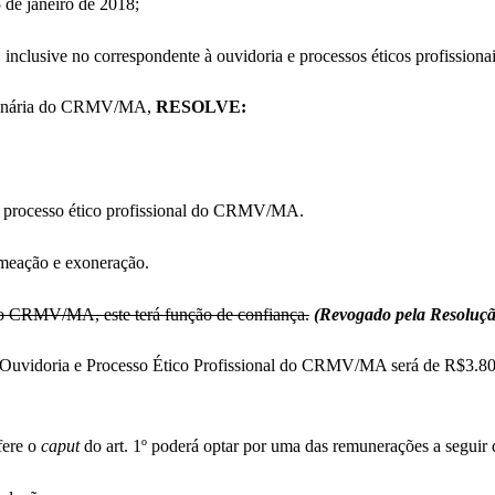
 janeiro de 2018;
lusive no correspondente à ouvidoria e processos éticos profissionai
dinária do CRMV/MA,
RESOLVE:
 e processo ético profissional do CRMV/MA.
omeação e exoneração.
do CRMV/MA, este terá função de confiança.
(Revogado pela Resolu
uvidoria e Processo Ético Profissional do CRMV/MA será de R$3.806,64 
fere o
caput
do art. 1º poderá optar por uma das remunerações a seguir 