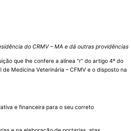
residência do CRMV – MA e dá outras providências
ão que lhe confere a alínea “r” do artigo 4º do
l de Medicina Veterinária – CFMV e o disposto na
iva e financeira para o seu correto
as e na elaboração de portarias, atas,