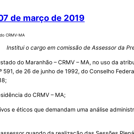
07 de março de 2019
o do CRMV-MA
Institui o cargo em comissão de Assessor da P
stado do Maranhão – CRMV – MA, no uso da atribuiç
º 591, de 26 de junho de 1992, do Conselho Federa
18;
esidência do CRMV – MA;
vos e éticos que demandam uma análise administrat
ssessor quando da realização das Sessões Plenári