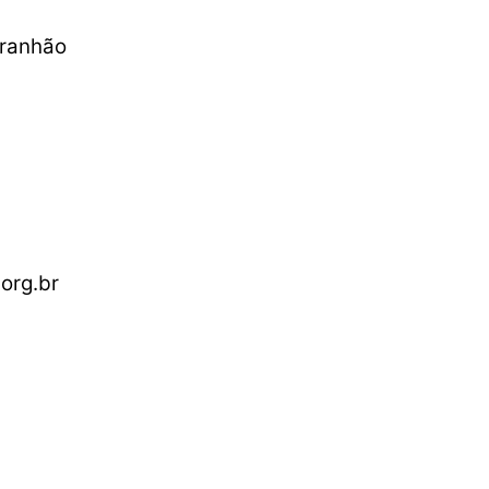
aranhão
org.br