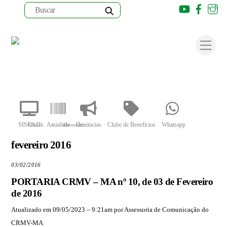
Youtube
Faceb
I
Skip
to
Men
content
SISCAD
Anuidade
Denúncias
Clube de Benefícios
Whatsapp
Month
>
fevereiro
fevereiro 2016
03/02/2016
PORTARIA CRMV – MA nº 10, de 03 de Fevereiro
de 2016
Atualizado em 09/05/2023 – 9:21am por Assessoria de Comunicação do
CRMV-MA