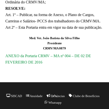
Ordinária do CRMV/MA;
RESOLVE:
Art. 1º – Publicar, na forma de Anexo, o Plano de Cargos,
Carreiras e Salários- PCCS dos trabalhadores do CRMV/MA.
Art 2º – Esta Portaria entra em vigor na data de sua publicação.
Med. Vet. João Batista da Silva Filho
Presidente
CRMV/MA 0879
ANEXO da Portaria CRMV – MA nº 004 – DE 02 DE
FEVEREIRO DE 2016
Back
SISCAD
Anuidade
Denúncias
Clube de Benefícios
To
Whatsapp
Top