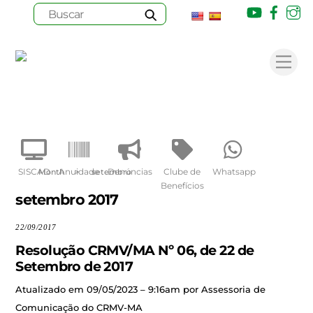
Youtube
Face
I
Skip
to
Me
content
SISCAD
Anuidade
Denúncias
Clube de
Whatsapp
Month
>
setembro
Benefícios
setembro 2017
22/09/2017
Resolução CRMV/MA Nº 06, de 22 de
Setembro de 2017
Atualizado em 09/05/2023 – 9:16am por Assessoria de
Comunicação do CRMV-MA