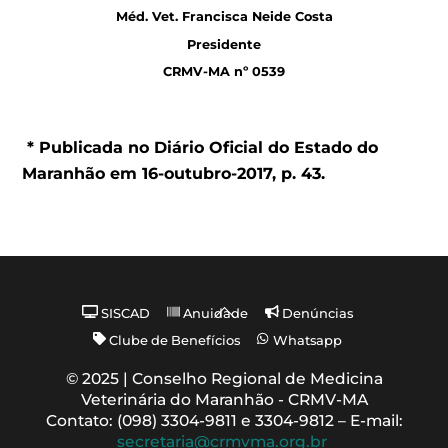
Méd. Vet. Francisca Neide Costa
Presidente
CRMV-MA nº 0539
* Publicada no Diário Oficial do Estado do
Maranhão em 16-outubro-2017, p. 43.
Back
SISCAD
Anuidade
Denúncias
To
Clube de Benefícios
Whatsapp
Top
© 2025 | Conselho Regional de Medicina
Veterinária do Maranhão - CRMV-MA
Contato: (098) 3304-9811 e 3304-9812 – E-mail:
secretaria@crmvma.org.br