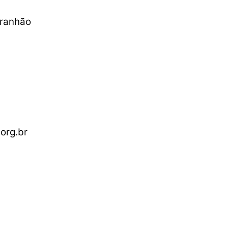
aranhão
org.br