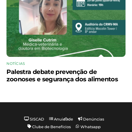
NOTÍCIAS
Palestra debate prevenção de
zoonoses e segurança dos alimentos
Back
SISCAD
Anuidade
Denúncias
To
Clube de Benefícios
Whatsapp