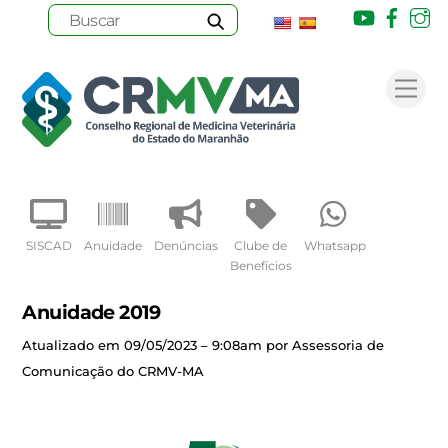
Youtube
Face
I
Skip
to
Me
content
SISCAD
Anuidade
Denúncias
Clube de
Whatsapp
Benefícios
Anuidade 2019
Atualizado em 09/05/2023 – 9:08am por Assessoria de
Comunicação do CRMV-MA