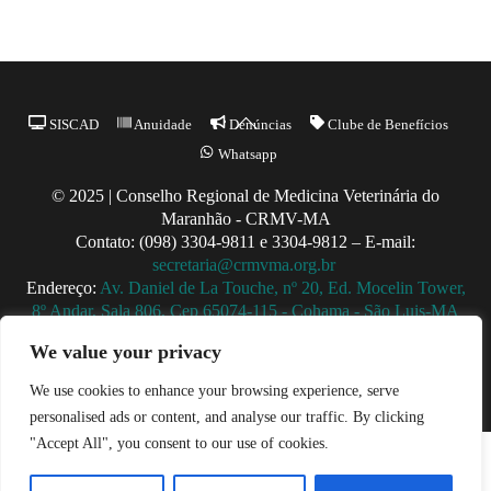
Back
SISCAD
Anuidade
Denúncias
Clube de Benefícios
To
Whatsapp
Top
© 2025 | Conselho Regional de Medicina Veterinária do
Maranhão - CRMV-MA
Contato: (098) 3304-9811 e 3304-9812 – E-mail:
secretaria@crmvma.org.br
Endereço:
Av. Daniel de La Touche, nº 20, Ed. Mocelin Tower,
8º Andar, Sala 806, Cep 65074-115 - Cohama - São Luis-MA
Horário de Funcionamento: 8h às 14h (Segunda a Sexta)
We value your privacy
We use cookies to enhance your browsing experience, serve
personalised ads or content, and analyse our traffic. By clicking
"Accept All", you consent to our use of cookies.