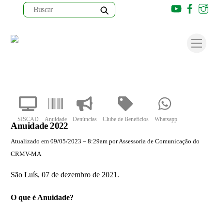
Youtube
Faceb
I
Skip
to
Men
content
SISCAD
Anuidade
Denúncias
Clube de Benefícios
Whatsapp
Anuidade 2022
Atualizado em 09/05/2023 – 8:29am por Assessoria de Comunicação do
CRMV-MA
São Luís, 07 de dezembro de 2021.
O que é Anuidade?