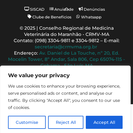
Back
SISCAD
Anuidade
Denúncias
To
Clube de Benefícios
Whatsapp
Top
© 2025 | Conselho Regional de Medicina
Veterinária do Maranhão - CRMV-MA
Contato: (098) 3304-9811 e 3304-9812 – E-mail:
secretaria@crmvma.org.br
Endereço:
Av. Daniel de La Touche, nº 20, Ed.
Mocelin Tower, 8º Andar, Sala 806, Cep 65074-115 -
Cohama - São Luis-MA
Horário de Funcionamento: 8h às 14h (Segunda a
We value your privacy
Sexta)
We use cookies to enhance your browsing experience,
serve personalised ads or content, and analyse our
traffic. By clicking "Accept All", you consent to our use
of cookies.
Customise
Reject All
Accept All