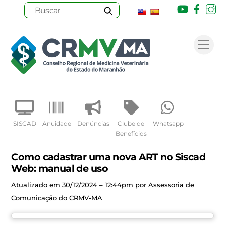
Youtube
Face
I
Skip
to
Me
content
SISCAD
Anuidade
Denúncias
Clube de
Whatsapp
Benefícios
Como cadastrar uma nova ART no Siscad
Web: manual de uso
Atualizado em 30/12/2024 – 12:44pm por Assessoria de
Comunicação do CRMV-MA