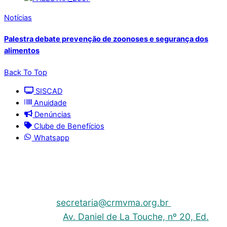
Notícias
Palestra debate prevenção de zoonoses e segurança dos
alimentos
Back To Top
SISCAD
Anuidade
Denúncias
Clube de Benefícios
Whatsapp
© 2025 | Conselho Regional de Medicina Veterinária
do Maranhão - CRMV-MA
Contato: (098) 3304-9811 e 3304-9812 – E-mail:
secretaria@crmvma.org.br
Endereço:
Av. Daniel de La Touche, nº 20, Ed.