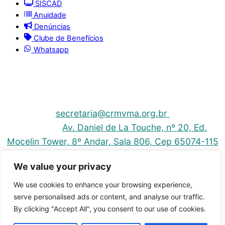
SISCAD
Anuidade
Denúncias
Clube de Benefícios
Whatsapp
© 2025 | Conselho Regional de Medicina Veterinária
do Maranhão - CRMV-MA
Contato: (098) 3304-9811 e 3304-9812 – E-mail:
secretaria@crmvma.org.br
Endereço:
Av. Daniel de La Touche, nº 20, Ed.
Mocelin Tower, 8º Andar, Sala 806, Cep 65074-115
- Cohama - São Luis-MA
We value your privacy
Horário de Funcionamento: 8h às 14h (Segunda a
Sexta)
We use cookies to enhance your browsing experience,
serve personalised ads or content, and analyse our traffic.
By clicking "Accept All", you consent to our use of cookies.