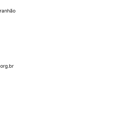
aranhão
org.br