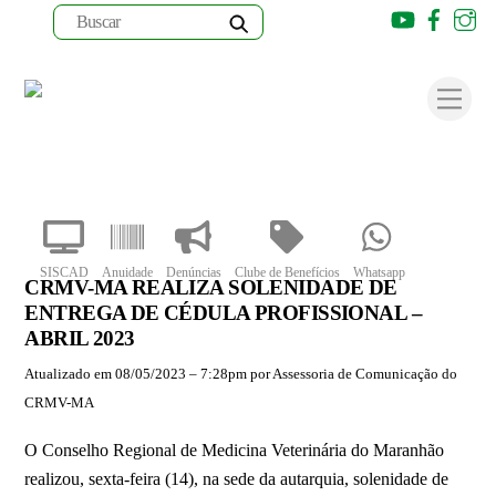
Youtube
Faceb
I
Skip
to
Men
content
SISCAD
Anuidade
Denúncias
Clube de Benefícios
Whatsapp
CRMV-MA REALIZA SOLENIDADE DE
ENTREGA DE CÉDULA PROFISSIONAL –
ABRIL 2023
Atualizado em 08/05/2023 – 7:28pm por Assessoria de Comunicação do
CRMV-MA
O Conselho Regional de Medicina Veterinária do Maranhão
realizou, sexta-feira (14), na sede da autarquia, solenidade de