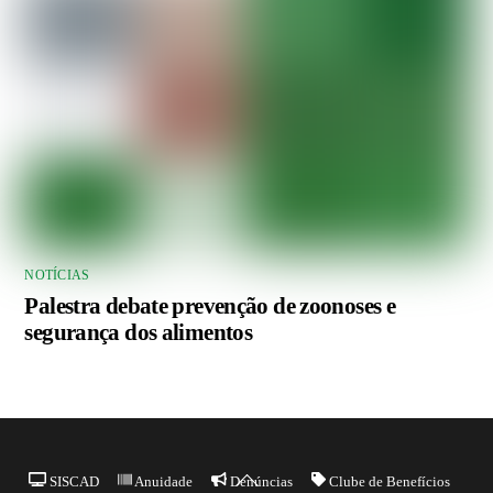
NOTÍCIAS
Palestra debate prevenção de zoonoses e
segurança dos alimentos
Back
SISCAD
Anuidade
Denúncias
Clube de Benefícios