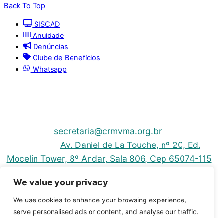
Back To Top
SISCAD
Anuidade
Denúncias
Clube de Benefícios
Whatsapp
© 2025 | Conselho Regional de Medicina Veterinária
do Maranhão - CRMV-MA
Contato: (098) 3304-9811 e 3304-9812 – E-mail:
secretaria@crmvma.org.br
Endereço:
Av. Daniel de La Touche, nº 20, Ed.
Mocelin Tower, 8º Andar, Sala 806, Cep 65074-115
- Cohama - São Luis-MA
We value your privacy
Horário de Funcionamento: 8h às 14h (Segunda a
Sexta)
We use cookies to enhance your browsing experience,
serve personalised ads or content, and analyse our traffic.