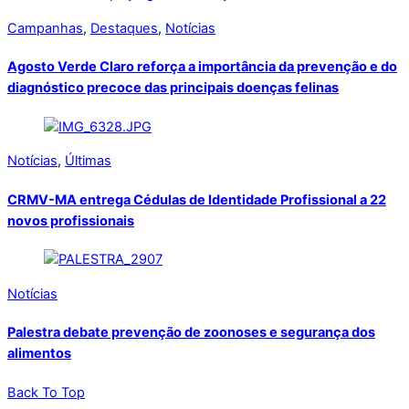
Campanhas
,
Destaques
,
Notícias
Agosto Verde Claro reforça a importância da prevenção e do
diagnóstico precoce das principais doenças felinas
Notícias
,
Últimas
CRMV-MA entrega Cédulas de Identidade Profissional a 22
novos profissionais
Notícias
Palestra debate prevenção de zoonoses e segurança dos
alimentos
Back To Top