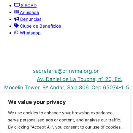
SISCAD
Anuidade
Denúncias
Clube de Benefícios
Whatsapp
© 2025 | Conselho Regional de Medicina Veterinária
do Maranhão - CRMV-MA
Contato: (098) 3304-9811 e 3304-9812 – E-mail:
secretaria@crmvma.org.br
Endereço:
Av. Daniel de La Touche, nº 20, Ed.
Mocelin Tower, 8º Andar, Sala 806, Cep 65074-115
- Cohama - São Luis-MA
We value your privacy
Horário de Funcionamento: 8h às 14h (Segunda a
Sexta)
We use cookies to enhance your browsing experience,
serve personalised ads or content, and analyse our traffic.
By clicking "Accept All", you consent to our use of cookies.