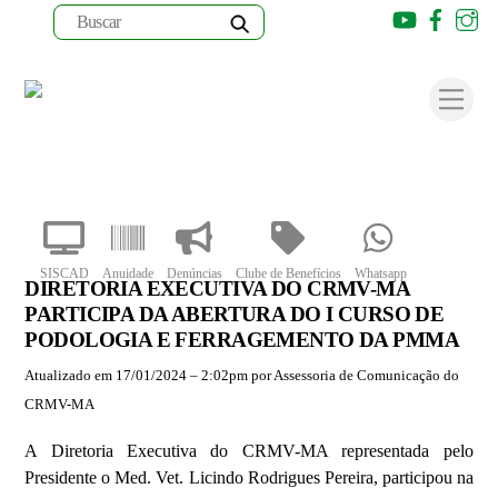
Youtube
Faceb
I
Skip
to
Men
content
SISCAD
Anuidade
Denúncias
Clube de Benefícios
Whatsapp
DIRETORIA EXECUTIVA DO CRMV-MA
PARTICIPA DA ABERTURA DO I CURSO DE
PODOLOGIA E FERRAGEMENTO DA PMMA
Atualizado em 17/01/2024 – 2:02pm por Assessoria de Comunicação do
CRMV-MA
A Diretoria Executiva do CRMV-MA representada pelo
Presidente o Med. Vet. Licindo Rodrigues Pereira, participou na