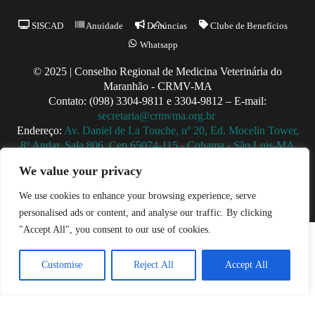
Back
SISCAD
Anuidade
Denúncias
Clube de Benefícios
To
Whatsapp
Top
© 2025 | Conselho Regional de Medicina Veterinária do
Maranhão - CRMV-MA
Contato: (098) 3304-9811 e 3304-9812 – E-mail:
secretaria@crmvma.org.br
Endereço:
Av. Daniel de La Touche, nº 20, Ed. Mocelin Tower,
8º Andar, Sala 806, Cep 65074-115 - Cohama - São Luis-MA
Horário de Funcionamento: 8h às 14h (Segunda a Sexta)
We value your privacy
We use cookies to enhance your browsing experience, serve
personalised ads or content, and analyse our traffic. By clicking
"Accept All", you consent to our use of cookies.
Customise
Reject All
Accept All