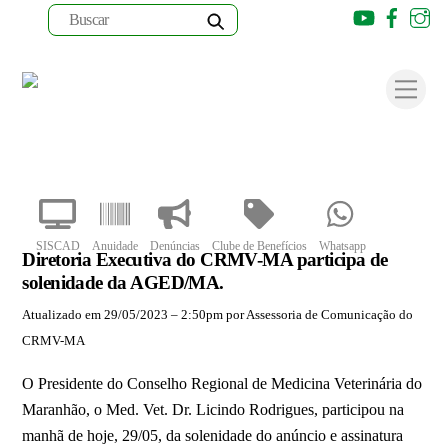
Youtube
Faceb
I
Skip
to
Men
content
SISCAD
Anuidade
Denúncias
Clube de Benefícios
Whatsapp
Diretoria Executiva do CRMV-MA participa de
solenidade da AGED/MA.
Atualizado em 29/05/2023 – 2:50pm por Assessoria de Comunicação do
CRMV-MA
O Presidente do Conselho Regional de Medicina Veterinária do
Maranhão, o Med. Vet. Dr. Licindo Rodrigues, participou na
manhã de hoje, 29/05, da solenidade do anúncio e assinatura