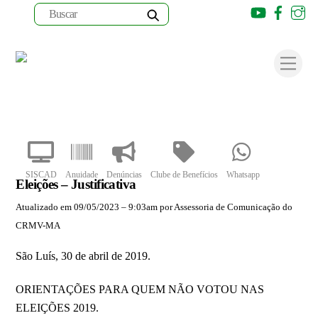
Youtube
Faceb
I
Skip
to
Men
content
SISCAD
Anuidade
Denúncias
Clube de Benefícios
Whatsapp
Eleições – Justificativa
Atualizado em 09/05/2023 – 9:03am por Assessoria de Comunicação do
CRMV-MA
São Luís, 30 de abril de 2019.
ORIENTAÇÕES PARA QUEM NÃO VOTOU NAS
ELEIÇÕES 2019.