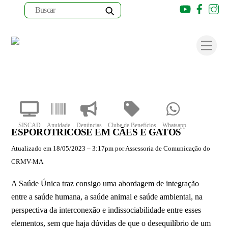
Youtube
Faceb
I
Skip
to
Men
content
SISCAD
Anuidade
Denúncias
Clube de Benefícios
Whatsapp
ESPOROTRICOSE EM CÃES E GATOS
Atualizado em 18/05/2023 – 3:17pm por Assessoria de Comunicação do
CRMV-MA
A Saúde Única traz consigo uma abordagem de integração
entre a saúde humana, a saúde animal e saúde ambiental, na
perspectiva da interconexão e indissociabilidade entre esses
elementos, sem que haja dúvidas de que o desequilíbrio de um