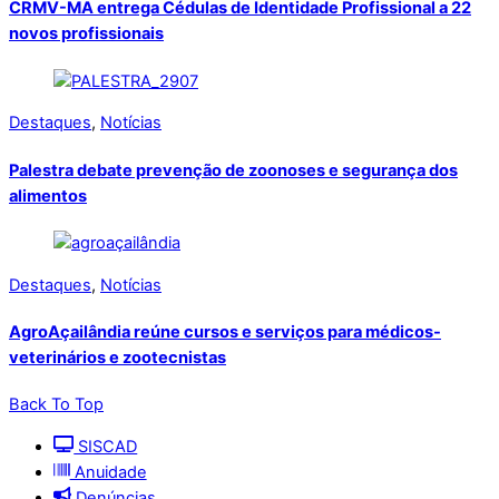
CRMV-MA entrega Cédulas de Identidade Profissional a 22
novos profissionais
Destaques
,
Notícias
Palestra debate prevenção de zoonoses e segurança dos
alimentos
Destaques
,
Notícias
AgroAçailândia reúne cursos e serviços para médicos-
veterinários e zootecnistas
Back To Top
SISCAD
Anuidade
Denúncias