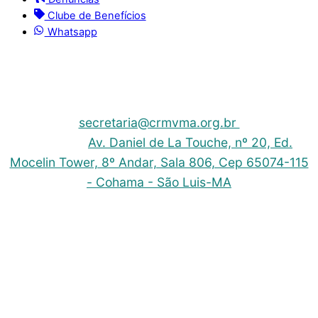
Clube de Benefícios
Whatsapp
© 2025 | Conselho Regional de Medicina Veterinária
do Maranhão - CRMV-MA
Contato: (098) 3304-9811 e 3304-9812 – E-mail:
secretaria@crmvma.org.br
Endereço:
Av. Daniel de La Touche, nº 20, Ed.
Mocelin Tower, 8º Andar, Sala 806, Cep 65074-115
- Cohama - São Luis-MA
Horário de Funcionamento: 8h às 14h (Segunda a
Sexta)