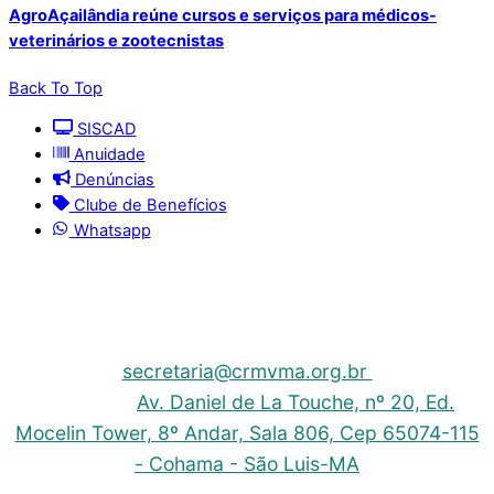
AgroAçailândia reúne cursos e serviços para médicos-
veterinários e zootecnistas
Back To Top
SISCAD
Anuidade
Denúncias
Clube de Benefícios
Whatsapp
© 2025 | Conselho Regional de Medicina Veterinária
do Maranhão - CRMV-MA
Contato: (098) 3304-9811 e 3304-9812 – E-mail:
secretaria@crmvma.org.br
Endereço:
Av. Daniel de La Touche, nº 20, Ed.
Mocelin Tower, 8º Andar, Sala 806, Cep 65074-115
- Cohama - São Luis-MA