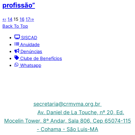
profissão”
«
‹
14
15
16
17
›
»
Back To Top
SISCAD
Anuidade
Denúncias
Clube de Benefícios
Whatsapp
© 2025 | Conselho Regional de Medicina Veterinária
do Maranhão - CRMV-MA
Contato: (098) 3304-9811 e 3304-9812 – E-mail:
secretaria@crmvma.org.br
Endereço:
Av. Daniel de La Touche, nº 20, Ed.
Mocelin Tower, 8º Andar, Sala 806, Cep 65074-115
- Cohama - São Luis-MA