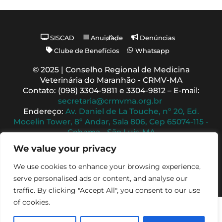
Back
SISCAD
Anuidade
Denúncias
To
Clube de Benefícios
Whatsapp
Top
© 2025 | Conselho Regional de Medicina
Veterinária do Maranhão - CRMV-MA
Contato: (098) 3304-9811 e 3304-9812 – E-mail:
secretaria@crmvma.org.br
Endereço:
Av. Daniel de La Touche, nº 20, Ed.
Mocelin Tower, 8º Andar, Sala 806, Cep 65074-115 -
Cohama - São Luis-MA
Horário de Funcionamento: 8h às 14h (Segunda a
We value your privacy
Sexta)
We use cookies to enhance your browsing experience,
serve personalised ads or content, and analyse our
traffic. By clicking "Accept All", you consent to our use
of cookies.