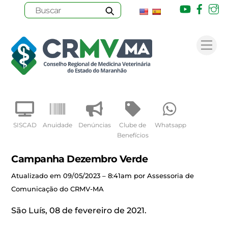
Youtube
Face
I
Skip
to
Me
content
SISCAD
Anuidade
Denúncias
Clube de
Whatsapp
Benefícios
Campanha Dezembro Verde
Atualizado em 09/05/2023 – 8:41am por Assessoria de
Comunicação do CRMV-MA
São Luís, 08 de fevereiro de 2021.