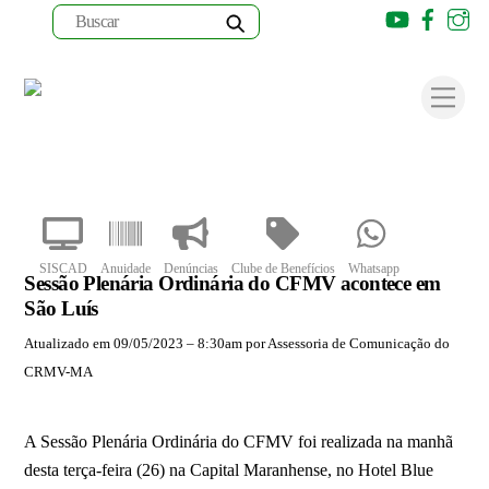
Youtube
Faceb
I
Skip
to
Men
content
SISCAD
Anuidade
Denúncias
Clube de Benefícios
Whatsapp
Sessão Plenária Ordinária do CFMV acontece em
São Luís
Atualizado em 09/05/2023 – 8:30am por Assessoria de Comunicação do
CRMV-MA
A Sessão Plenária Ordinária do CFMV foi realizada na manhã
desta terça-feira (26) na Capital Maranhense, no Hotel Blue