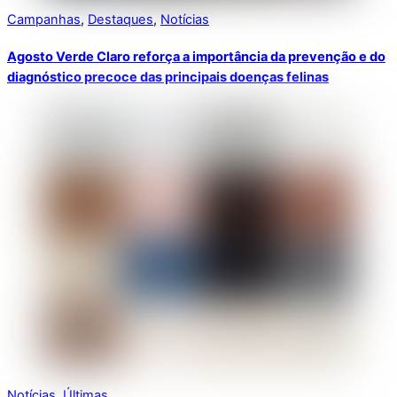
Campanhas
,
Destaques
,
Notícias
Agosto Verde Claro reforça a importância da prevenção e do
diagnóstico precoce das principais doenças felinas
Notícias
,
Últimas