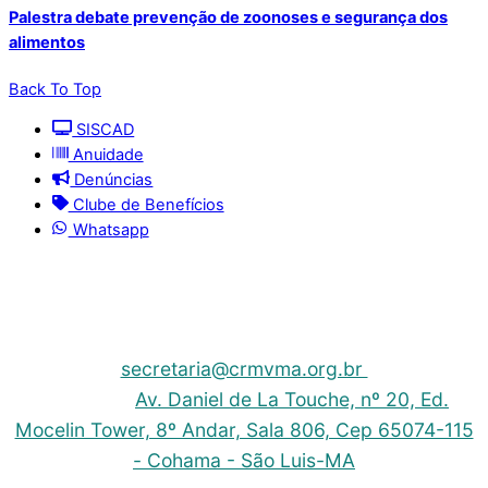
Palestra debate prevenção de zoonoses e segurança dos
alimentos
Back To Top
SISCAD
Anuidade
Denúncias
Clube de Benefícios
Whatsapp
© 2025 | Conselho Regional de Medicina Veterinária
do Maranhão - CRMV-MA
Contato: (098) 3304-9811 e 3304-9812 – E-mail:
secretaria@crmvma.org.br
Endereço:
Av. Daniel de La Touche, nº 20, Ed.
Mocelin Tower, 8º Andar, Sala 806, Cep 65074-115
- Cohama - São Luis-MA