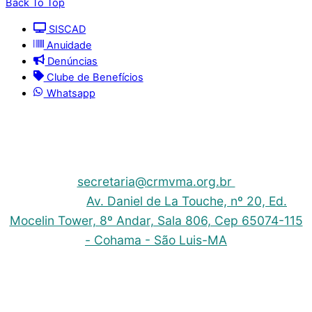
Back To Top
SISCAD
Anuidade
Denúncias
Clube de Benefícios
Whatsapp
© 2025 | Conselho Regional de Medicina Veterinária
do Maranhão - CRMV-MA
Contato: (098) 3304-9811 e 3304-9812 – E-mail:
secretaria@crmvma.org.br
Endereço:
Av. Daniel de La Touche, nº 20, Ed.
Mocelin Tower, 8º Andar, Sala 806, Cep 65074-115
- Cohama - São Luis-MA
Horário de Funcionamento: 8h às 14h (Segunda a
Sexta)