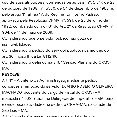
uso de suas atribuições, conferidas pelas Leis: nº. 5.517, de 23
de outubro de 1968; nº. 5550, de 04 de dezembro de 1968; e,
pelo artigo 11, alínea “i”, do Regimento Interno Padrão,
aprovado pela Resolução CFMV nº. 591, de 26 de junho de
1992, combinado com o §6º do Art. 2º da Resolução CFMV nº
904, de 11 de maio de 2009;
Considerando que o servidor público não goza de
inamovibilidade;
Considerando o pedido do servidor público, nos moldes do
art. 36, inciso II, da Lei 8112/90;
Considerando o definido na 346ª Sessão Plenária do CRMV-
MA.
RESOLVE:
Art. 1º – A critério da Administração, mediante pedido,
conceder a remoção do servidor DJANIO ROBERTO OLIVEIRA
MACHADO, ocupante do cargo de Fiscal do CRMV-MA,
matrícula nº 002, lotado na Delegacia de Imperatriz – MA, para
exercer suas atividades na sede do CRMV-MA, na cidade de
São Luís – MA.
Art. 2º – Esta Portaria entra em vigor na data de sua