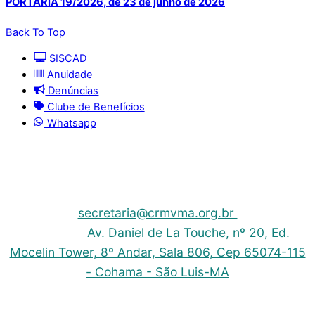
PORTARIA 19/2026, de 23 de junho de 2026
Back To Top
SISCAD
Anuidade
Denúncias
Clube de Benefícios
Whatsapp
© 2025 | Conselho Regional de Medicina Veterinária
do Maranhão - CRMV-MA
Contato: (098) 3304-9811 e 3304-9812 – E-mail:
secretaria@crmvma.org.br
Endereço:
Av. Daniel de La Touche, nº 20, Ed.
Mocelin Tower, 8º Andar, Sala 806, Cep 65074-115
- Cohama - São Luis-MA
Horário de Funcionamento: 8h às 14h (Segunda a
Sexta)