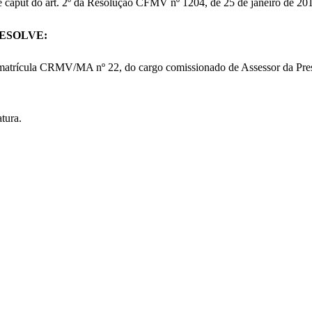
e caput do art. 2º da Resolução CFMV nº 1204, de 25 de janeiro de 20
ESOLVE:
 matrícula CRMV/MA nº 22, do cargo comissionado de Assessor da Pres
atura.