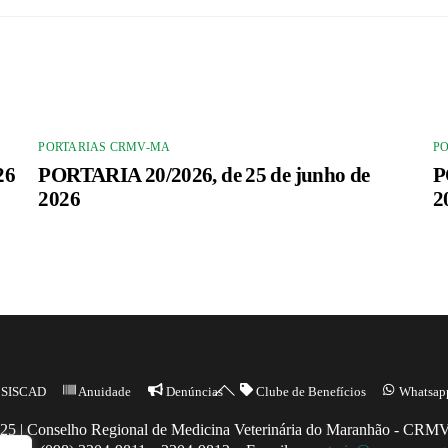
PORTARIAS CRMV-MA
P
26
PORTARIA 20/2026, de 25 de junho de
P
2026
2
Back
SISCAD
Anuidade
Denúncias
Clube de Benefícios
Whatsap
To
25 | Conselho Regional de Medicina Veterinária do Maranhão - CR
Top