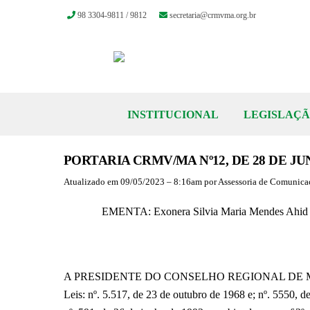
98 3304-9811 / 9812
secretaria@crmvma.org.br
Skip
to
content
INSTITUCIONAL
LEGISLAÇ
PORTARIA CRMV/MA Nº12, DE 28 DE JU
Atualizado em 09/05/2023 – 8:16am por Assessoria de Comun
EMENTA: Exonera Silvia Maria Mendes Ahid d
A PRESIDENTE DO CONSELHO REGIONAL DE MEDI
Leis: nº. 5.517, de 23 de outubro de 1968 e; nº. 5550,