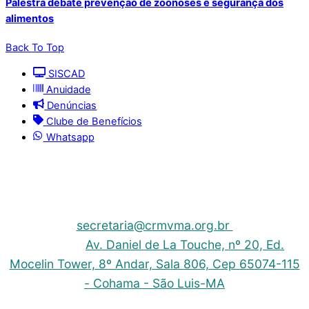
Palestra debate prevenção de zoonoses e segurança dos
alimentos
Back To Top
SISCAD
Anuidade
Denúncias
Clube de Benefícios
Whatsapp
© 2025 | Conselho Regional de Medicina Veterinária
do Maranhão - CRMV-MA
Contato: (098) 3304-9811 e 3304-9812 – E-mail:
secretaria@crmvma.org.br
Endereço:
Av. Daniel de La Touche, nº 20, Ed.
Mocelin Tower, 8º Andar, Sala 806, Cep 65074-115
- Cohama - São Luis-MA
Horário de Funcionamento: 8h às 14h (Segunda a