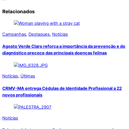
Relacionados
Campanhas
,
Destaques
,
Notícias
Agosto Verde Claro reforça a importância da prevenção e do
diagnóstico precoce das principais doenças felinas
Notícias
,
Últimas
CRMV-MA entrega Cédulas de Identidade Profissional a 22
novos profissionais
Notícias