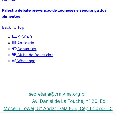
Palestra debate prevenção de zoonoses e segurança dos
alimentos
Back To Top
SISCAD
Anuidade
Denúncias
Clube de Benefícios
Whatsapp
© 2025 | Conselho Regional de Medicina Veterinária
do Maranhão - CRMV-MA
Contato: (098) 3304-9811 e 3304-9812 – E-mail:
secretaria@crmvma.org.br
Endereço:
Av. Daniel de La Touche, nº 20, Ed.
Mocelin Tower, 8º Andar, Sala 806, Cep 65074-115
- Cohama - São Luis-MA