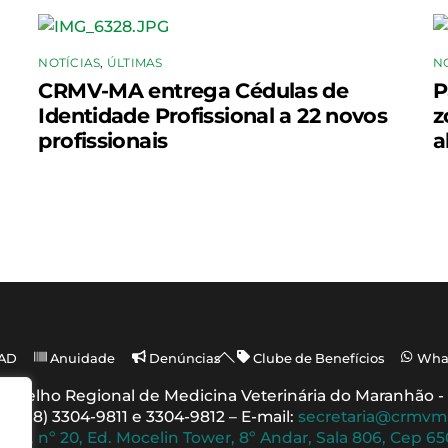
NOTÍCIAS
,
ÚLTIMAS
N
CRMV-MA entrega Cédulas de
P
Identidade Profissional a 22 novos
z
profissionais
a
Back
AD
Anuidade
Denúncias
Clube de Benefícios
Wha
To
Conselho Regional de Medicina Veterinária do Maranhão
Top
 (098) 3304-9811 e 3304-9812 – E-mail:
secretaria@crmvm
uche, nº 20, Ed. Mocelin Tower, 8º Andar, Sala 806, Cep 6