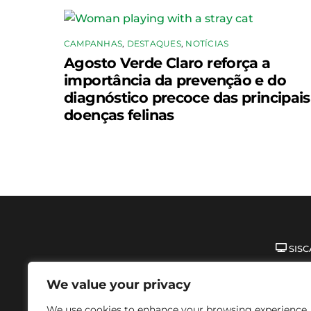
CAMPANHAS
,
DESTAQUES
,
NOTÍCIAS
Agosto Verde Claro reforça a
importância da prevenção e do
diagnóstico precoce das principais
doenças felinas
SISC
© 2025 | 
We value your privacy
Contato:
Endereço:
Av. Daniel de La To
We use cookies to enhance your browsing experience,