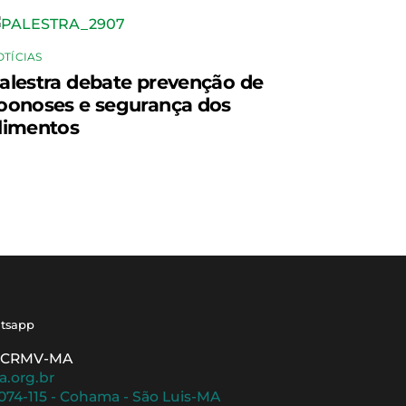
OTÍCIAS
alestra debate prevenção de
oonoses e segurança dos
limentos
tsapp
 - CRMV-MA
a.org.br
5074-115 - Cohama - São Luis-MA