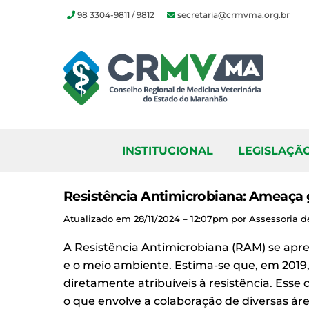
98 3304-9811 / 9812
secretaria@crmvma.org.br
Skip
to
content
INSTITUCIONAL
LEGISLAÇÃ
Resistência Antimicrobiana: Ameaça 
Atualizado em 28/11/2024 – 12:07pm por Assessori
A Resistência Antimicrobiana (RAM) se apr
e o meio ambiente. Estima-se que, em 2019
diretamente atribuíveis à resistência. Ess
o que envolve a colaboração de diversas á