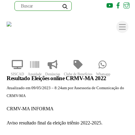
Youtube
Faceb
I
Skip
to
Men
content
SISCAD
Anuidade
Denúncias
Clube de Benefícios
Whatsapp
Resultado Eleições online CRMV-MA 2022
Atualizado em 09/05/2023 – 8:24am por Assessoria de Comunicação do
CRMV-MA
CRMV-MA INFORMA
Aviso resultado final da eleição triênio 2022-2025.