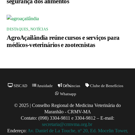
segurança dos alimentos
DESTAQUES
,
NOTÍCIAS
AgroAçailândia reúne cursos e serviços para
médicos-veterinários e zootecnistas
Back
SISCAD
Anuidade
Denúncias
Clube de Benefícios
To
Whatsapp
Top
© 2025 | Conselho Regional de Medicina Veterinária do
Maranhão - CRMV-MA
Contato: (098) 3304-9811 e 3304-9812 – E-mail:
secretaria@crmvma.org.br
Endereço:
Av. Daniel de La Touche, nº 20, Ed. Mocelin Tower,