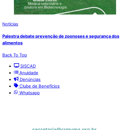
Notícias
Palestra debate prevenção de zoonoses e segurança dos
alimentos
Back To Top
SISCAD
Anuidade
Denúncias
Clube de Benefícios
Whatsapp
© 2025 | Conselho Regional de Medicina Veterinária
do Maranhão - CRMV-MA
Contato: (098) 3304-9811 e 3304-9812 – E-mail:
secretaria@crmvma.org.br