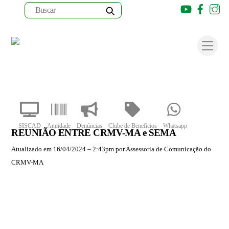
Youtube
Faceb
I
Skip
to
Men
content
SISCAD
Anuidade
Denúncias
Clube de Benefícios
Whatsapp
REUNIÃO ENTRE CRMV-MA e SEMA
Atualizado em 16/04/2024 – 2:43pm por Assessoria de Comunicação do
CRMV-MA