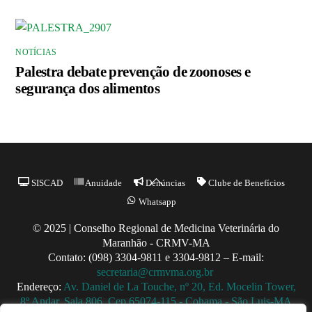
NOTÍCIAS
Palestra debate prevenção de zoonoses e
segurança dos alimentos
Back
SISCAD
Anuidade
Denúncias
Clube de Benefícios
To
Whatsapp
Top
© 2025 | Conselho Regional de Medicina Veterinária do
Maranhão - CRMV-MA
Contato: (098) 3304-9811 e 3304-9812 – E-mail:
secretaria@crmvma.org.br
Endereço:
Av. Daniel de La Touche, nº 20, Ed. Mocelin Tower,
8º Andar, Sala 806, Cep 65074-115 - Cohama - São Luis-MA