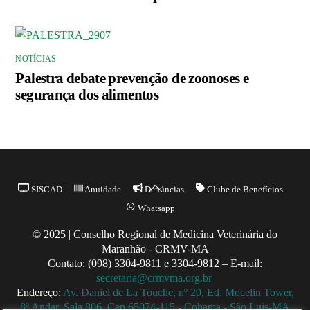
NOTÍCIAS
Palestra debate prevenção de zoonoses e
segurança dos alimentos
Back
SISCAD
Anuidade
Denúncias
Clube de Benefícios
To
Whatsapp
Top
© 2025 | Conselho Regional de Medicina Veterinária do
Maranhão - CRMV-MA
Contato: (098) 3304-9811 e 3304-9812 – E-mail:
secretaria@crmvma.org.br
Endereço:
Av. Daniel de La Touche, nº 20, Ed. Mocelin Tower,
8º Andar, Sala 806, Cep 65074-115 - Cohama - São Luis-MA