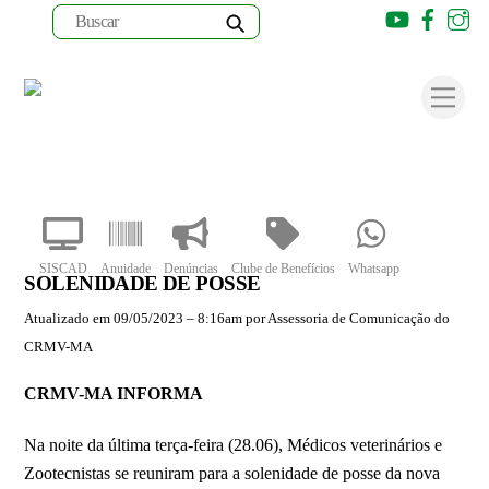
Youtube
Faceb
I
Skip
to
Men
content
SISCAD
Anuidade
Denúncias
Clube de Benefícios
Whatsapp
SOLENIDADE DE POSSE
Atualizado em 09/05/2023 – 8:16am por Assessoria de Comunicação do
CRMV-MA
CRMV-MA INFORMA
Na noite da última terça-feira (28.06), Médicos veterinários e
Zootecnistas se reuniram para a solenidade de posse da nova