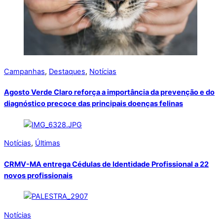
Campanhas
,
Destaques
,
Notícias
Agosto Verde Claro reforça a importância da prevenção e do
diagnóstico precoce das principais doenças felinas
Notícias
,
Últimas
CRMV-MA entrega Cédulas de Identidade Profissional a 22
novos profissionais
Notícias