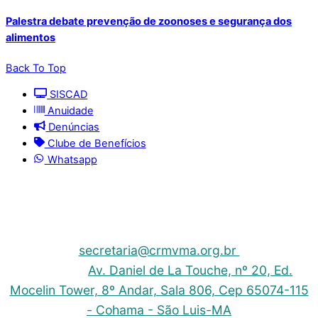
Palestra debate prevenção de zoonoses e segurança dos
alimentos
Back To Top
SISCAD
Anuidade
Denúncias
Clube de Benefícios
Whatsapp
© 2025 | Conselho Regional de Medicina Veterinária
do Maranhão - CRMV-MA
Contato: (098) 3304-9811 e 3304-9812 – E-mail:
secretaria@crmvma.org.br
Endereço:
Av. Daniel de La Touche, nº 20, Ed.
Mocelin Tower, 8º Andar, Sala 806, Cep 65074-115
- Cohama - São Luis-MA